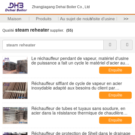
Zhangjiagang Dehai Boiler Co., Ltd
Maison
Produits
Au sujet de nous
Visite d'usine
>>
steam reheater
Qualité
supplier.
(55)
Le réchauffeur pendant de vapeur, matériel d'usine
de puissance a fait un cycle le matériel d'acier au
carbone
Enquête
maintenant
Réchauffeur sifflant de cycle de vapeur en acier
inoxydable adapté aux besoins du client par
chaudière de dimension
Enquête
maintenant
Réchauffeur de tubes et tuyaux sans soudure, en
acier dans la résistance thermique de chaudière
avec des soupapes de sûreté
Enquête
maintenant
Réchauffeur de protection de Shell dans le drainage